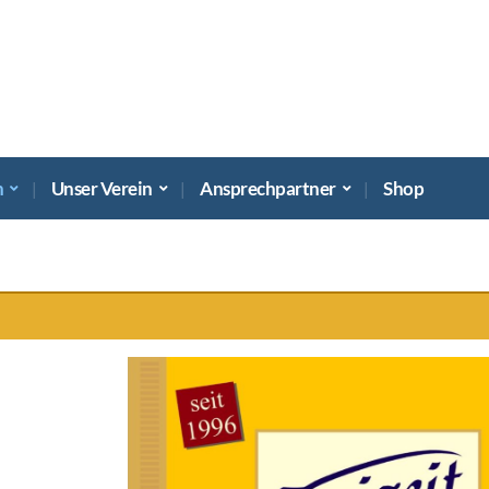
n
Unser Ver­ein
Ansprech­part­ner
Shop