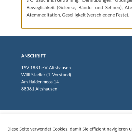
Beweg­lich­keit (Gelen­ke, Bän­der und Seh­nen), Ate
Atem­medi­ta­ti­on, Gesel­lig­keit (ver­schie­de­ne Feste).
ANSCHRIFT
TSV 1881 e.V. Altshausen
Wil­li Stad­ler (1. Vorstand)
Am Hal­den­moos 14
88361 Altshausen
Diese Seite verwendet Cookies, damit Sie effizient navigiere