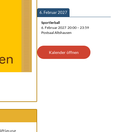
6. Febru­ar 2027
Sport­ler­ball
6. Febru­ar 2027
20:00
–
23:59
Post­saal Altshausen
Kalen­der öffnen
räftigung