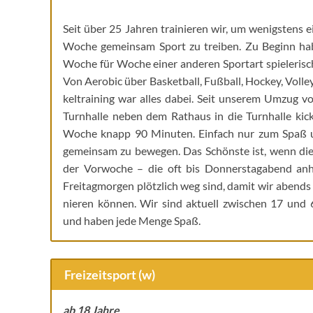
Seit über 25 Jah­ren trai­nie­ren wir, um wenigs­tens e
Woche gemein­sam Sport zu trei­ben. Zu Beginn ha
Woche für Woche einer ande­ren Sport­art spie­le­risc
Von Aero­bic über Bas­ket­ball, Fuß­ball, Hockey, Vol­ley
kel­trai­ning war alles dabei. Seit unse­rem Umzug v
Turn­hal­le neben dem Rat­haus in die Turn­hal­le kic
Woche knapp 90 Minu­ten. Ein­fach nur zum Spaß
gemein­sam zu bewe­gen. Das Schöns­te ist, wenn di
der Vor­wo­che – die oft bis Don­ners­tag­abend an
Frei­tag­mor­gen plötz­lich weg sind, damit wir abends 
nie­ren kön­nen. Wir sind aktu­ell zwi­schen 17 und 6
und haben jede Men­ge Spaß.
Frei­zeit­sport (w)
ab 18 Jahre