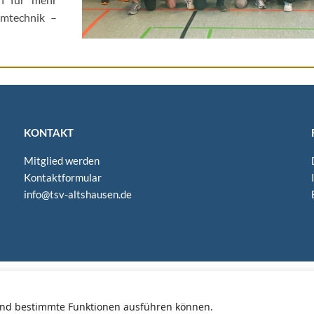
m­tech­nik –
KON­TAKT
Mit­glied werden
Kon­takt­for­mu­lar
info@​tsv-​altshausen.​de
Copyright © 2026 TSV 1881 e.V. Altshausen.
n und bestimmte Funktionen ausführen können.