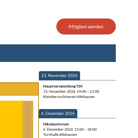
Mit­glied werden
13. Novem­ber 2026
Haupt­ver­samm­lung TSV
13. Novem­ber 2026
19:00
–
21:00
Klein­tier­zucht­ver­ein Altshausen
6. Dezem­ber 2026
Niko­laus­tur­nen
6. Dezem­ber 2026
15:00
–
18:00
Turn­hal­le Altshausen