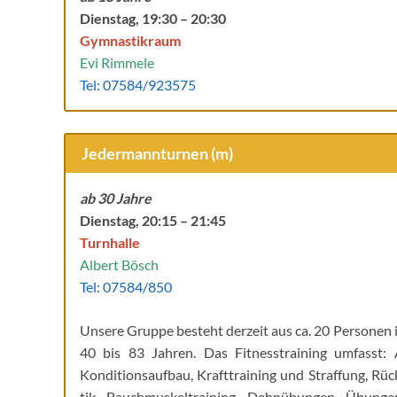
Diens­tag, 19:30 – 20:30
Gym­nas­tik­raum
Evi Rim­me­le
Tel: 07584/923575
Jeder­mann­tur­nen (m)
ab 30 Jahre
Diens­tag, 20:15 – 21:45
Turn­hal­le
Albert Bösch
Tel: 07584/850
Unse­re Grup­pe besteht der­zeit aus ca. 20 Per­so­nen
40 bis 83 Jah­ren. Das Fit­ness­trai­ning umfasst: 
Kon­di­ti­ons­auf­bau, Kraft­trai­ning und Straf­fung, Rü
tik, Bauch­mus­kel­trai­ning, Dehn­übun­gen, Übun­