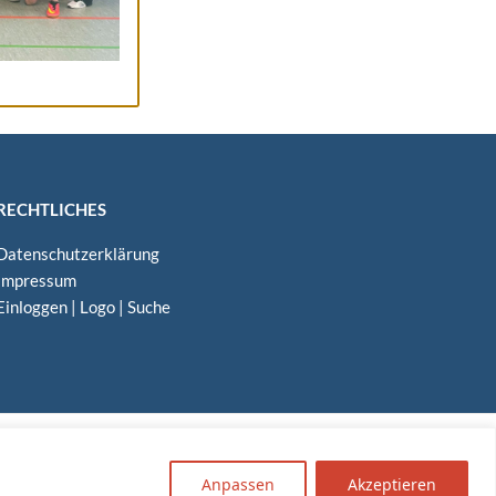
RECHT­LI­CHES
Daten­schutz­er­klä­rung
Impres­sum
Ein­log­gen
|
Logo
|
Suche
Anpassen
Akzeptieren