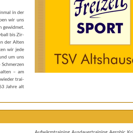
in­mal in der
ben wir uns
h gewid­met.
­ball bis Zir­
on der Alten
ken wir jede
 und um uns
e Schmer­zen
hal­ten – am
wie­der trai­
3 Jah­re alt
Auf­wärm­trai­ning, Aus­dau­er­trai­ning, Aero­bic, K