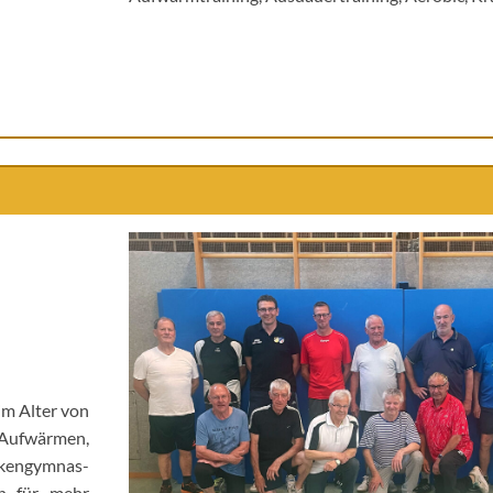
 im Alter von
Auf­wär­men,
cken­gym­nas­
gen für mehr