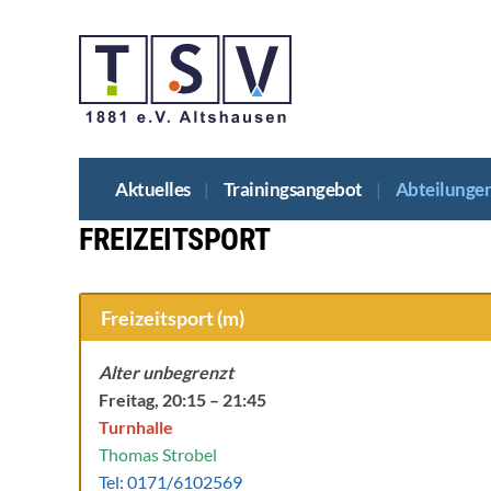
Aktu­el­les
Trai­nings­an­ge­bot
Abtei­lun­ge
FREI­ZEIT­SPORT
Frei­zeit­sport (m)
Alter unbe­grenzt
Frei­tag, 20:15 – 21:45
Turn­hal­le
Tho­mas Strobel
Tel: 0171/6102569