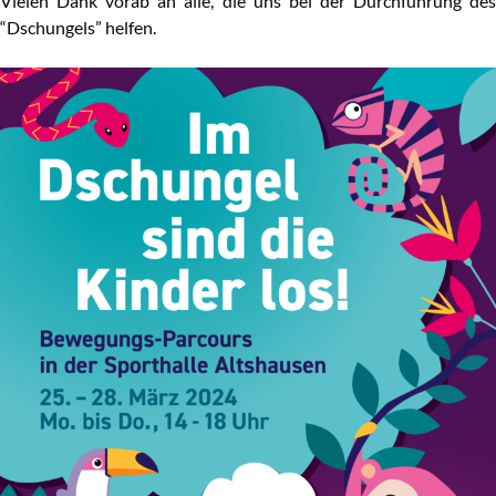
Vie­len Dank vor­ab an alle, die uns bei der Durch­füh­rung des
“Dschun­gels” helfen.