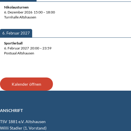
Niko­laus­tur­nen
6. Dezem­ber 2026
15:00
–
18:00
Turn­hal­le Altshausen
6. Febru­ar 2027
Sport­ler­ball
6. Febru­ar 2027
20:00
–
23:59
Post­saal Altshausen
Kalen­der öffnen
ANSCHRIFT
TSV 1881 e.V. Altshausen
Wil­li Stad­ler (1. Vorstand)