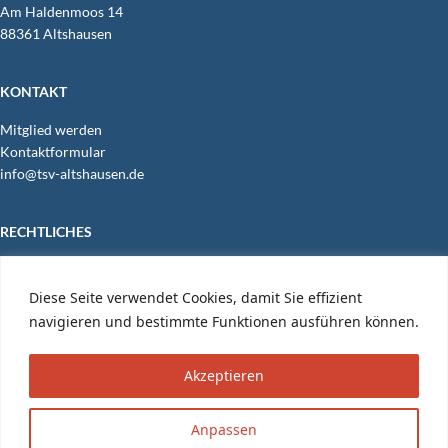
Am Hal­den­moos 14
88361 Altshausen
KON­TAKT
Mit­glied werden
Kon­takt­for­mu­lar
info@​tsv-​altshausen.​de
RECHT­LI­CHES
Daten­schutz­er­klä­rung
Impres­sum
Diese Seite verwendet Cookies, damit Sie effizient
Ein­log­gen
|
Logo
|
Suche
navigieren und bestimmte Funktionen ausführen können.
Akzeptieren
Copyright © 2026 TSV 1881 e.V. Altshausen.
Anpassen