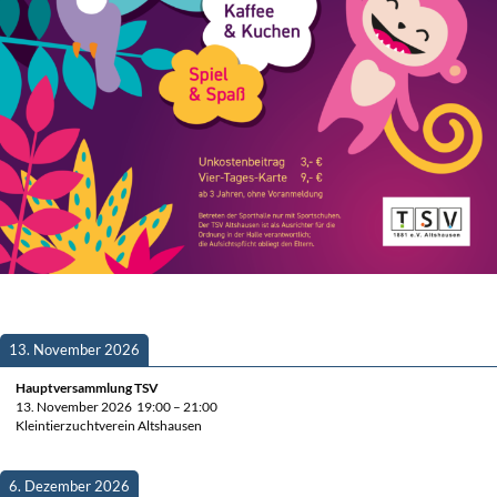
13. Novem­ber 2026
Haupt­ver­samm­lung TSV
13. Novem­ber 2026
19:00
–
21:00
Klein­tier­zucht­ver­ein Altshausen
6. Dezem­ber 2026