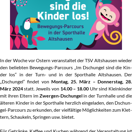
In der Woche vor Ostern ver­an­stal­tet der TSV Alt­shau­sen wie­der
den belieb­ten Bewe­gungs-Par­cours „Im Dschun­gel sind die Kin­
der los“ in der Turn- und in der Sport­hal­le Alt­shau­sen. Der
„Dschun­gel“ fin­det von
Mon­tag, 25. März – Don­ners­tag, 28.
März
2024
statt. Jeweils von
14.00 – 18.00
Uhr sind Klein­kin­de
mit ihren Eltern im
Zwer­gen-Dschun­gel
in der Turn­hal­le und di
älte­ren Kin­der in der Sport­hal­le herz­lich ein­ge­la­den, den Dschun­
gel-Par­cours zu erkun­den, der viel­fäl­ti­ge Mög­lich­kei­ten zum Klet­
tern, Schau­keln, Sprin­gen usw. bietet.
Für Geträn­ke, Kaf­fee und Kuchen wäh­rend der Ver­an­stal­tung ist