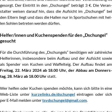
gesorgt. Der Ein­tritt in den „Dschun­gel“ beträgt 3 €. Die Ver­an­
stal­ter wei­sen dar­auf hin, dass die Auf­sicht im „Dschun­gel“ bei
den Eltern liegt und dass die Hal­len nur in Sport­schu­hen mit hel­
len Soh­len betre­ten wer­den dürfen.
Helfer/innen und Kuchen­spen­den für den „Dschun­gel“
gesucht
Für die Durch­füh­rung des „Dschun­gels“ benö­ti­gen wir zahl­rei­che
Hel­fe­rin­nen, ins­be­son­de­re beim Auf­bau und der Auf­sicht sowie
als Spen­der von Kuchen und Waf­fel­teig. Der Auf­bau fin­det am
Frei­tag, 22. März 2024 ab 18.00 Uhr, der Abbau am Don­ners­
tag, 28. März ab 18.00 Uhr
statt.
Wer hel­fen oder Kuchen spen­den möch­te, kann sich bit­te in eine
Web-Lis­te unter
kurzelinks.de/dschungel
ein­tra­gen oder sic
per E‑Mail mel­den unter
tsvdschungel@​gmail.​com
.