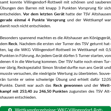
samt konn­te Vil­lin­gen­dorf-Rott­weil mit schö­nen und sau­be­ren
Übun­gen den Bar­ren mit knapp 3 Punk­ten Vor­sprung für sich
ent­schei­den.
Vor dem letz­ten Gerät
hat­te der TSV Alt­shau­sen
gera­de ein­mal 4 Punk­te Vor­sprung
und der Wett­kampf war
damit noch nicht entschieden.
Beson­ders span­nend mach­ten es die Alt­shau­ser am Königs­ge­rät,
dem
Reck
. Nach­dem die ers­ten vier Tur­ner des TSV geturnt hat
ten, lag die WKG Vil­lin­gen­dorf-Rott­weil im Wett­kampf mit 0,5
Punk­ten in Füh­rung. An jedem Gerät dür­fen 5 Tur­ner star­ten, von
denen 4 in die Wer­tung kom­men. Der TSV hat­te noch einen Tur­
ner übrig, Reck­spe­zia­list Simon Stro­bel durf­te nun ans Gerät und
muss­te ver­su­chen, die nied­rigs­te Wer­tung zu über­bie­ten. Sou­ve­
rän turn­te er sei­ne schwie­ri­ge Übung und erhielt dafür 12,05
Punk­te. Damit war auch das
Reck gewon­nen
und der
Wett
kampf mit 253,40 zu 246,50 Punk­ten
zuguns­ten des TSV Alt
shau­sen entschieden.
Wett­kampf­ergeb­nis­se: WKG Vil­lin­gen­dorf-Rott­