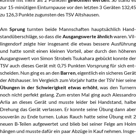
zur 15-minü­ti­gen Ein­turn­pau­se vor den letz­ten 3 Gerä­ten 132,45
zu 126,3 Punk­te zuguns­ten des TSV Altshausen.
Am
Sprung
turn­ten bei­de Mann­schaf­ten haupt­säch­lich Hand­
stand­über­schlä­ge, so dass die
Aus­gangs­wer­te ähn­lich
waren. Vil
lin­gen­dorf zeig­te hier ins­ge­samt die etwas bes­se­re Aus­füh­rung
und hat­te somit einen klei­nen Vor­teil, aber durch den höhe­ren
Aus­gangs­wert von Simon Stro­bels Tsu­ka­ha­ra gebückt konn­te der
TSV auch die­ses Gerät mit 0,75 Punk­ten Vor­sprung für sich ent­
schei­den. Nun ging es an den
Bar­ren
, eigent­lich ein siche­res Gerät
der Alt­shau­ser. Im Ver­gleich zum Vor­jahr hat­te der TSV hier sei­ne
Übun­gen in der Schwie­rig­keit etwas erhöht
, was den Tur­nern
noch nicht per­fekt gelang. Zum ers­ten Mal ging auch Ales­san­dro
Arlia an die­ses Gerät und muss­te lei­der bei Hand­stand, hal­be
Dre­hung das Gerät ver­las­sen. Er konn­te sei­ne Übung dann aber
sou­ve­rän zu Ende tur­nen. Lukas Rauch hat­te sei­ne Übung mit 2
neu­en B‑Teilen auf­ge­wer­tet und blieb bei sei­ner Fel­ge am Holm
hän­gen und muss­te dafür ein paar Abzü­ge in Kauf neh­men. Ins­ge­