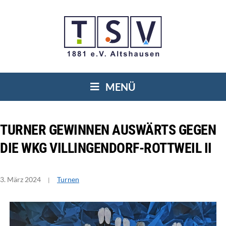
MENÜ
TUR­NER GEWIN­NEN AUS­WÄRTS GEGEN
DIE WKG VIL­LIN­GEN­DORF-ROTT­WEIL II
3. März 2024
Turnen