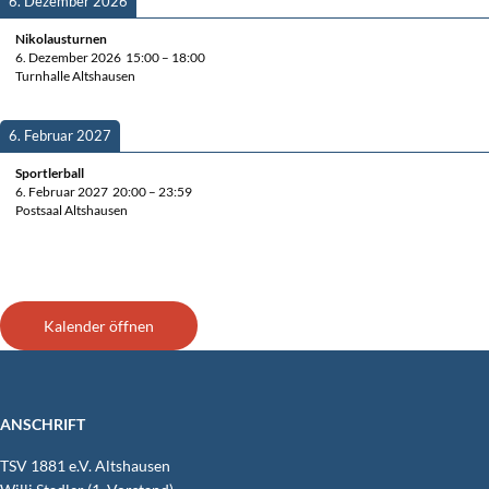
6. Dezem­ber 2026
Niko­laus­tur­nen
6. Dezem­ber 2026
15:00
–
18:00
Turn­hal­le Altshausen
6. Febru­ar 2027
Sport­ler­ball
6. Febru­ar 2027
20:00
–
23:59
Post­saal Altshausen
Kalen­der öffnen
ANSCHRIFT
TSV 1881 e.V. Altshausen