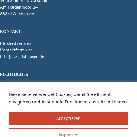
Wil­li Stad­ler (1. Vorstand)
Am Hal­den­moos 14
88361 Altshausen
KON­TAKT
Mit­glied werden
Kon­takt­for­mu­lar
info@​tsv-​altshausen.​de
RECHT­LI­CHES
Daten­schutz­er­klä­rung
Impres­sum
Diese Seite verwendet Cookies, damit Sie effizient
Ein­log­gen
|
Logo
|
Suche
navigieren und bestimmte Funktionen ausführen können.
Akzeptieren
Copyright © 2026 TSV 1881 e.V. Altshausen.
Anpassen