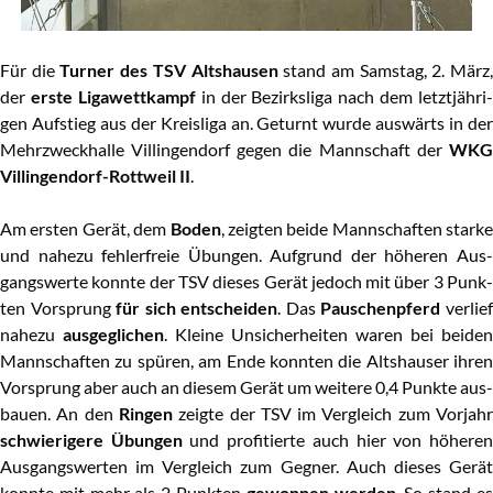
Für die
Tur­ner des TSV Alt­shau­sen
stand am Sams­tag, 2. März
der
ers­te Liga­wett­kampf
in der Bezirks­li­ga nach dem letzt­jäh­ri­
gen Auf­stieg aus der Kreis­li­ga an. Geturnt wur­de aus­wärts in der
Mehr­zweck­hal­le Vil­lin­gen­dorf gegen die Mann­schaft der
WKG
Vil­lin­gen­dorf-Rott­weil II
.
Am ers­ten Gerät, dem
Boden
, zeig­ten bei­de Mann­schaf­ten star­ke
und nahe­zu feh­ler­freie Übun­gen. Auf­grund der höhe­ren Aus­
gangs­wer­te konn­te der TSV die­ses Gerät jedoch mit über 3 Punk­
ten Vor­sprung
für sich ent­schei­den
. Das
Pau­schen­pferd
ver­lie
nahe­zu
aus­ge­gli­chen
. Klei­ne Unsi­cher­hei­ten waren bei bei­den
Mann­schaf­ten zu spü­ren, am Ende konn­ten die Alt­shau­ser ihren
Vor­sprung aber auch an die­sem Gerät um wei­te­re 0,4 Punk­te aus­
bau­en. An den
Rin­gen
zeig­te der TSV im Ver­gleich zum Vor­jah
schwie­ri­ge­re Übun­gen
und pro­fi­tier­te auch hier von höhe­re
Aus­gangs­wer­ten im Ver­gleich zum Geg­ner. Auch die­ses Gerät
konn­te mit mehr als 2 Punk­ten
gewon­nen wer­den
. So stand e