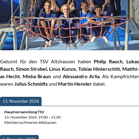
Geturnt für den TSV Alt­shau­sen haben
Phil­ip Rauch, Lukas
Rauch, Simon Stro­bel, Linus Kun­ze, Tobi­as Hin­ter­s­chitt, Mat­thi­
as Hecht, Misha Braun
und
Ales­san­dro Arlia
. Als Kampf­rich­ter
waren
Juli­us Schmidts
und
Mar­tin Hens­ler
dabei.
13. Novem­ber 2026
Haupt­ver­samm­lung TSV
13. Novem­ber 2026
19:00
–
21:00
Klein­tier­zucht­ver­ein Altshausen