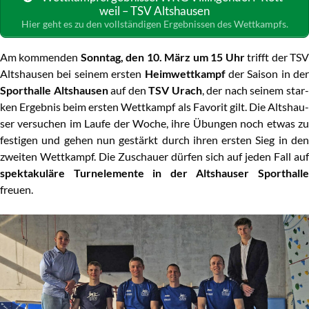
weil – TSV Alt­shau­sen
Hier geht es zu den voll­stän­di­gen Ergeb­nis­sen des Wettkampfs.
Am kom­men­den
Sonn­tag, den 10. März um 15 Uhr
trifft der TS
Alt­shau­sen bei sei­nem ers­ten
Heim­wett­kampf
der Sai­son in der
Sport­hal­le Alt­shau­sen
auf den
TSV Urach
, der nach sei­nem star
ken Ergeb­nis beim ers­ten Wett­kampf als Favo­rit gilt. Die Alt­shau­
ser ver­su­chen im Lau­fe der Woche, ihre Übun­gen noch etwas zu
fes­ti­gen und gehen nun gestärkt durch ihren ers­ten Sieg in den
zwei­ten Wett­kampf. Die Zuschau­er dür­fen sich auf jeden Fall auf
spek­ta­ku­lä­re Turn­ele­men­te in der Alt­shau­ser Sport­hal­le
freuen.